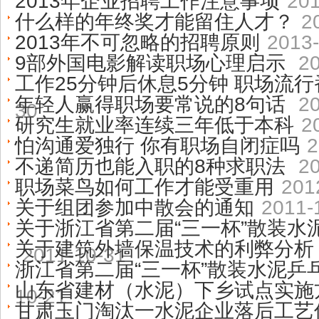
2013年企业招聘工作注意事项
201
什么样的年终奖才能留住人才？
2
2013年不可忽略的招聘原则
2013-
9部外国电影解读职场心理启示
2
工作25分钟后休息5分钟 职场流
年轻人赢得职场要常说的8句话
2
30
研究生就业率连续三年低于本科
2
怕沟通爱独行 你有职场自闭症吗
2
不递简历也能入职的8种求职法
2
职场菜鸟如何工作才能受重用
201
关于组团参加中散会的通知
2011-
关于浙江省第二届“三一杯”散装水
关于建筑外墙保温技术的利弊分析
2011-10-31
浙江省第二届“三一杯”散装水泥乒
山东省建材（水泥）下乡试点实施
10-21
甘肃玉门淘汰一水泥企业落后工艺