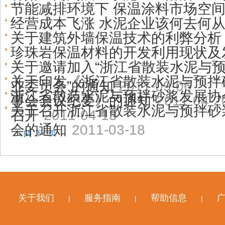
节能减排环境下 保温涂料市场空
经营成本飞涨 水泥企业该何去何
关于建筑外墙保温技术的利弊分析
珍珠岩保温材料的开发利用现状及
关于邀请加入“浙江省散装水泥与
关于印发《浙江省散装水泥与预拌
业委员会”的通知
2011-09-06
浙江省散装水泥与预拌砂浆发展协
事会会议纪要》的通知
2011-04-2
关于召开浙江省散装水泥与预拌砂
召开
2011-04-13
会的通知
2011-03-18
1
[2]
下一页
关于我们
服务指南
帮助信息
|
|
|