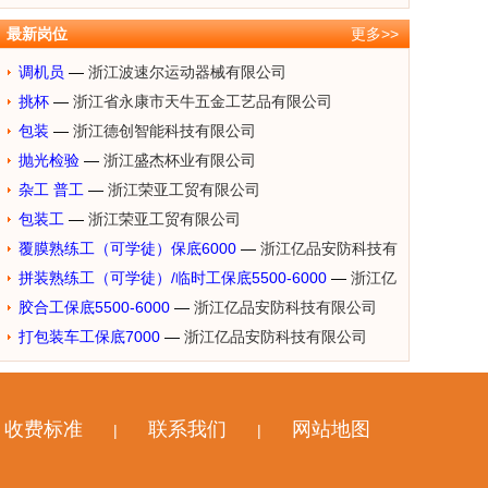
最新岗位
更多>>
调机员
—
浙江波速尔运动器械有限公司
挑杯
—
浙江省永康市天牛五金工艺品有限公司
包装
—
浙江德创智能科技有限公司
抛光检验
—
浙江盛杰杯业有限公司
杂工 普工
—
浙江荣亚工贸有限公司
包装工
—
浙江荣亚工贸有限公司
覆膜熟练工（可学徒）保底6000
—
浙江亿品安防科技有
限公司
拼装熟练工（可学徒）/临时工保底5500-6000
—
浙江亿
品安防科技有限公司
胶合工保底5500-6000
—
浙江亿品安防科技有限公司
打包装车工保底7000
—
浙江亿品安防科技有限公司
收费标准
联系我们
网站地图
|
|