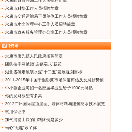
永康邮政管理局工作人员招聘简章
永康市科协工作人员招聘简章
永康市交通运输局下属单位工作人员招聘简章
永康市水文管理中心工作人员招聘简章
永康市政务服务管理办公室工作人员招聘简章
热门资讯
永康市唐先镇人民政府招聘简章
团购拉手网被指“连锅端式”裁员
湖北省确定散装水泥“十二五”发展规划目标
2011-2015年中国干混砂浆市场深度评估及发展趋势预
测报告
中小微企业每招一名应届毕业生给予1000元补贴
你的发财欲望有多高
2012广州国际屋顶屋面、墙体材料与建筑防水技术展览
会
试用保证书
加气混凝土块的用料比例是多少
当心“无趣”毁了你