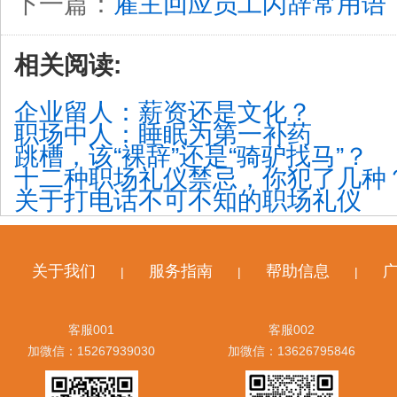
下一篇：
雇主回应员工闪辞常用语
相关阅读:
企业留人：薪资还是文化？
职场中人：睡眠为第一补药
跳槽，该“裸辞”还是“骑驴找马”？
十二种职场礼仪禁忌，你犯了几种
关于打电话不可不知的职场礼仪
关于我们
服务指南
帮助信息
|
|
|
客服001
客服002
加微信：15267939030
加微信：13626795846