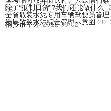
国考临时放弃面试将记入诚信档案 
除了“抵制日货”?我们还能做什么
25
全省散装水泥专用车辆驾驶员管理
发展散装水泥综合管理示意图
201
桐乡市举办
2012-03-02