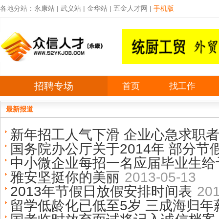
各地分站：
永康站
|
武义站
|
金华站
|
五金人才网
|
手机版
招聘专场
首页
找工作
最新报道
新年招工人气下滑 企业心急求职
国务院办公厅关于2014年 部分
中小微企业每招一名应届毕业生给予
雅安坚挺你的美丽
2013-05-13
2013年节假日放假安排时间表
201
留学低龄化已低至5岁 三成海归年