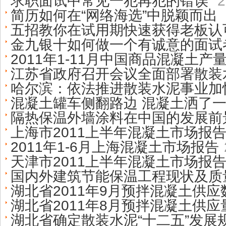
求职面试中常见一犯再犯的错误
2
简历如何在“网络海选”中脱颖而出
五招教你在试用期快速获得老板认
金九银十如何做一个有诚意的面试
2011年1-11月中国商品混凝土产
江苏省政府召开会议全面部署散装
哈尔滨：依法推进散装水泥事业加
混凝土罐车侧翻路边 混凝土洒了
隔热保温外墙涂料在中国的发展前
上海市2011上半年混凝土市场报
2011年1-6月上海混凝土市场报告
天津市2011上半年混凝土市场报
国内外建筑节能保温工程现状及质
湖北省2011年9月预拌混凝土供应
湖北省2011年8月预拌混凝土供
湖北省确定散装水泥“十二五”发展