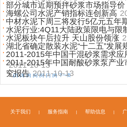
部分城市近期预拌砂浆市场指导价
海螺公司水泥产销指标连创新高
2
中材水泥下周三将发行5亿元五年
水泥行业:4Q11大陆政策限电与限
水泥板块午后拉升 天山股份领涨
2
湖北省确定散装水泥“十二五”发展
2011-2015年中国干混砂浆需
2011-2015年中国耐酸砂浆泵
2011-10-13
究报告
2011-10-13
1
[2]
[3]
[4]
[5]
[6]
[7]
[8]
下一页
关于我们
服务指南
帮助信息
|
|
|