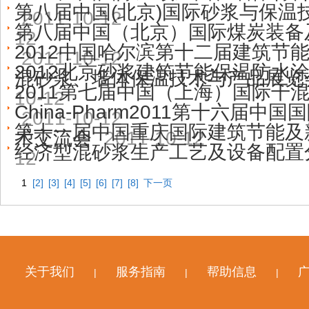
第八届中国(北京)国际砂浆与保温
2011-10-12
第八届中国（北京）国际煤炭装备
12
2012中国哈尔滨第十二届建筑节
2011-10-12
2012北京砂浆建筑节能保温防水
混砂浆、墙体保温技术与产品展
2011第七届中国（上海）国际干
10-12
China-Pharm2011第十六届
2011-10-12
第十一届中国重庆国际建筑节能及
术交流会
2011-10-12
经济型混砂浆生产工艺及设备配置
12
1
[2]
[3]
[4]
[5]
[6]
[7]
[8]
下一页
关于我们
服务指南
帮助信息
|
|
|