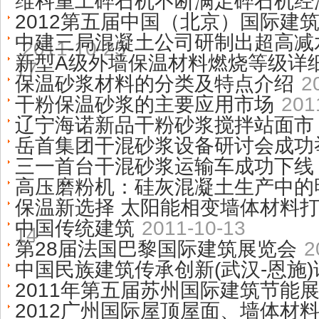
维科重工碎石机不断满足碎石机经
2012第五届中国（北京）国际建
中建三局混凝土公司研制出超高减
2011-10-25
新型A级外墙保温材料燃烧等级详
17
保温砂浆材料的分类及特点介绍
2
干粉保温砂浆的主要应用市场
201
辽宁海诺新品干粉砂浆搅拌站面
岳首集团干混砂浆设备研讨会成功
三一首台干混砂浆运输车成功下线
高压磨粉机：硅灰混凝土生产中的
保温新选择 太阳能相变墙体材料
中国传统建筑
2011-10-13
14
第28届法国巴黎国际建筑展览会
2
中国民族建筑传承创新(武汉-恩施
2011年第五届苏州国际建筑节能
2012广州国际屋顶屋面、墙体材